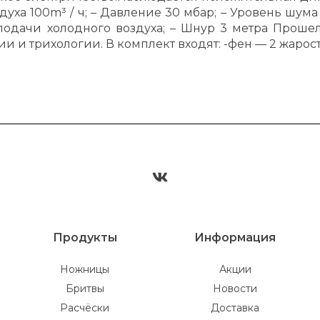
здуха 100m³ / ч; – Давление 30 мбар; – Уровень шум
 подачи холодного воздуха; – Шнур 3 метра Про
 и трихологии. В комплект входят: -фен — 2 жаростойк
Продукты
Информация
Ножницы
Акции
Бритвы
Новости
Расчёски
Доставка