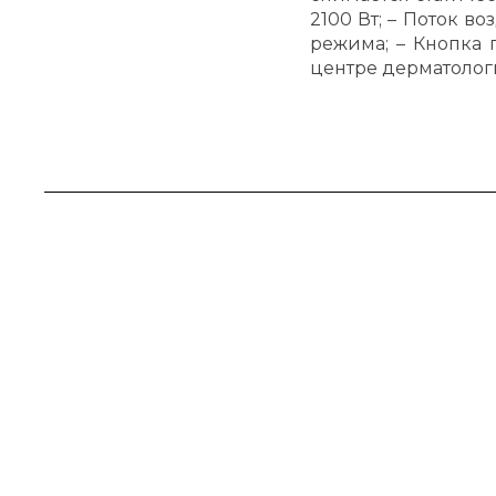
2100 Вт; – Поток во
режима; – Кнопка
центре дерматологии