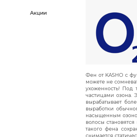
Акции
Фен от KASHO c фу
можете не сомневат
ухоженность! Под
частицами озона. 
вырабатывает боле
выработки обычно
насыщенным озоном
волосы становятся
такого фена сохра
снимается статиче