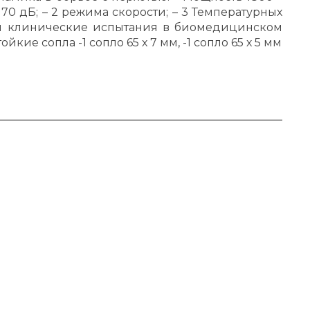
а 70 дБ; – 2 режима скорости; – 3 Температурных
шел клинические испытания в биомедицинском
ие сопла -1 сопло 65 х 7 мм, -1 сопло 65 х 5 мм