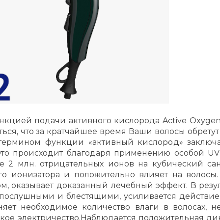
нкцией подачи активного кислорода Active Oxygen.
ься, что за кратчайшее время Ваши волосы обретут
 термином функции «активный кислород» заключ
Это происходит благодаря применению особой UV
е 2 млн. отрицательных ионов на кубический сан
го ионизатора и положительно влияет на волосы
, оказывает доказанный лечебный эффект. В резуль
 послушными и блестящими, усиливается действие 
няет необходимое количество влаги в волосах, н
ское электричество.Наблюдается положительная дин