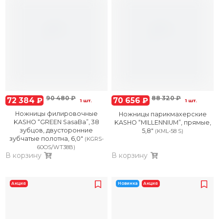
90 480 ₽
88 320 ₽
72 384 ₽
70 656 ₽
1 шт.
1 шт.
Ножницы филировочные
Ножницы парикмахерские
KASHO “GREEN SasaBa”, 38
KASHO “MILLENNIUM”, прямые,
зубцов, двусторонние
5,8″
(KML-58 S)
зубчатые полотна, 6,0″
(KGRS-
60OS/WT38B)
В корзину
В корзину
Акция
Новинка
Акция