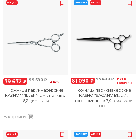
Акция
Новинка
Акция
95 400 ₽
Нет в
99 590 ₽
81 090 ₽
79 672 ₽
2 шт.
наличии
Ножницы парикмахерские
Ножницы парикмахерские
KASHO “MILLENNIUM”, прямые,
KASHO “SAGANO Black”,
6,2″
эргономичные 7,0″
(KML-62 S)
(KSG-70 os
DLC)
В корзину
Акция
Новинка
Акция