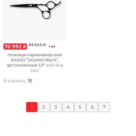
83 520 ₽
70 992 ₽
1 шт.
Ножницы парикмахерские
KASHO “SAGANO Black”,
эргономичные 5,5″
(KSG-55 os
DLC)
В корзину
1
2
3
4
5
6
7